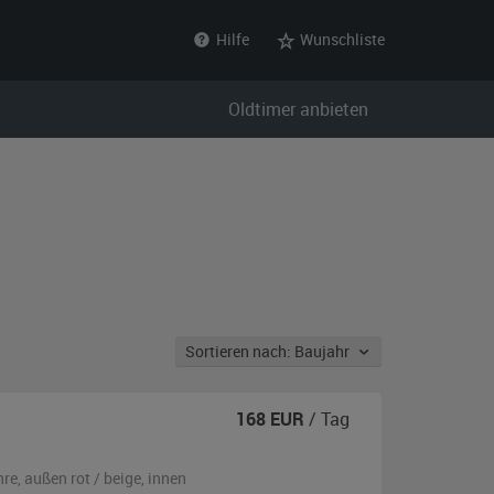
Hilfe
Wunschliste
Oldtimer anbieten
Sortieren nach: Baujahr
168
EUR
/ Tag
hre,
außen
rot / beige
,
innen