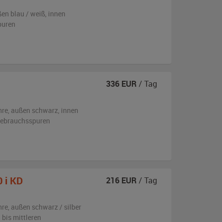
ßen
blau / weiß
,
innen
puren
336
EUR
/ Tag
hre,
außen
schwarz
,
innen
 Gebrauchsspuren
0 i KD
216
EUR
/ Tag
hre,
außen
schwarz / silber
 bis mittleren