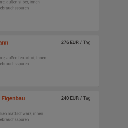
hre,
außen
silber
,
innen
 Gebrauchsspuren
ann
276
EUR
/ Tag
hre,
außen
ferrarirot
,
innen
 Gebrauchsspuren
i Eigenbau
240
EUR
/ Tag
ußen
mattschwarz
,
innen
 Gebrauchsspuren