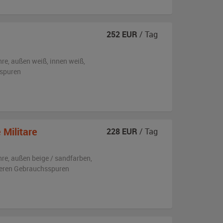
252
EUR
/ Tag
hre,
außen
weiß
,
innen weiß
,
sspuren
Militare
228
EUR
/ Tag
hre,
außen
beige / sandfarben
,
tleren Gebrauchsspuren