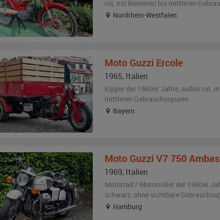
rot
,
mit kleineren bis mittleren Gebr
Nordrhein-Westfalen
Moto Guzzi
Ercole
1965
,
Italien
Kipper der 1960er Jahre,
außen
rot
,
i
mittleren Gebrauchsspuren
Bayern
Moto Guzzi
V7 750 Ambas
1969
,
Italien
Motorrad / Motorroller der 1960er Ja
schwarz
,
ohne sichtbare Gebrauchss
Hamburg