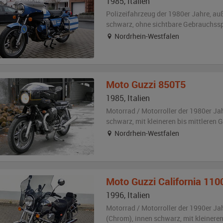
1985
,
Italien
Polizeifahrzeug der 1980er Jahre,
au
schwarz
,
ohne sichtbare Gebrauchss
Nordrhein-Westfalen
Moto Guzzi
850T5
1985
,
Italien
Motorrad / Motorroller der 1980er Ja
schwarz
,
mit kleineren bis mittleren
Nordrhein-Westfalen
Moto Guzzi
California 110
1996
,
Italien
Motorrad / Motorroller der 1990er Ja
(Chrom)
,
innen schwarz
,
mit kleineren