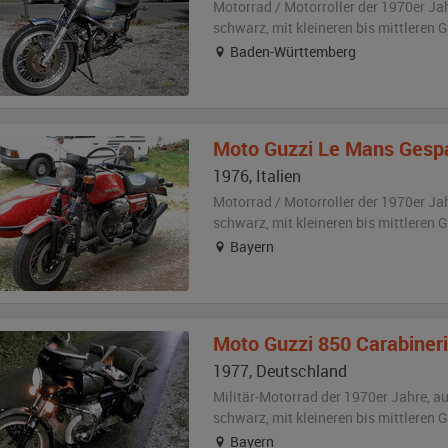
Motorrad / Motorroller der 1970er Ja
schwarz
,
mit kleineren bis mittleren
Baden-Württemberg
Moto Guzzi
Le Mans Gesp
1976
,
Italien
Motorrad / Motorroller der 1970er Ja
schwarz
,
mit kleineren bis mittleren
Bayern
Moto Guzzi
850 Carabiner
1977
,
Deutschland
Militär-Motorrad der 1970er Jahre,
a
schwarz
,
mit kleineren bis mittleren
Bayern