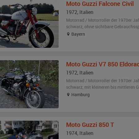
Moto Guzzi
Falcone Civil
1972
,
Italien
Motorrad / Motorroller der 1970er Ja
schwarz
,
ohne sichtbare Gebrauchss
Bayern
Moto Guzzi
V7 850 Eldora
1972
,
Italien
Motorrad / Motorroller der 1970er Ja
schwarz
,
mit kleineren bis mittleren
Hamburg
Moto Guzzi
850 T
1974
,
Italien