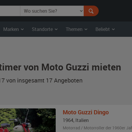
Marken
Standorte
Themen
Beliebt
timer von Moto Guzzi mieten
 17 von insgesamt 17
Angeboten
Moto Guzzi
Dingo
1964
,
Italien
Motorrad / Motorroller der 1960er Ja