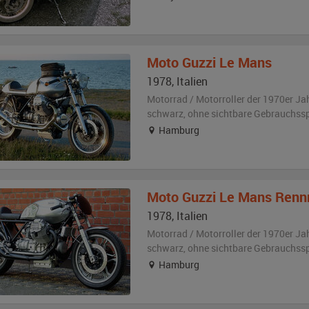
Moto Guzzi
Le Mans
1978
,
Italien
Motorrad / Motorroller der 1970er Ja
schwarz
,
ohne sichtbare Gebrauchss
Hamburg
Moto Guzzi
Le Mans Renn
1978
,
Italien
Motorrad / Motorroller der 1970er Ja
schwarz
,
ohne sichtbare Gebrauchss
Hamburg