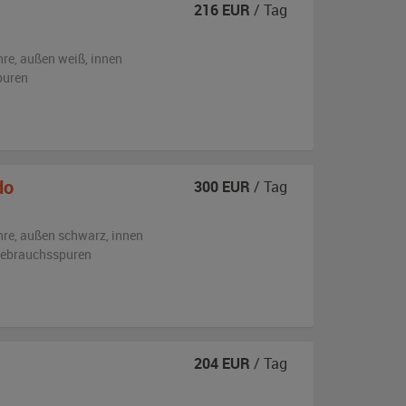
216
EUR
/ Tag
hre,
außen
weiß
,
innen
puren
do
300
EUR
/ Tag
hre,
außen
schwarz
,
innen
 Gebrauchsspuren
204
EUR
/ Tag