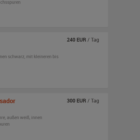
auchsspuren
240
EUR
/ Tag
nnen schwarz
,
mit kleineren bis
sador
300
EUR
/ Tag
hre,
außen
weiß
,
innen
puren