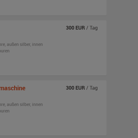
300
EUR
/ Tag
hre,
außen
silber
,
innen
puren
maschine
300
EUR
/ Tag
hre,
außen
silber
,
innen
puren