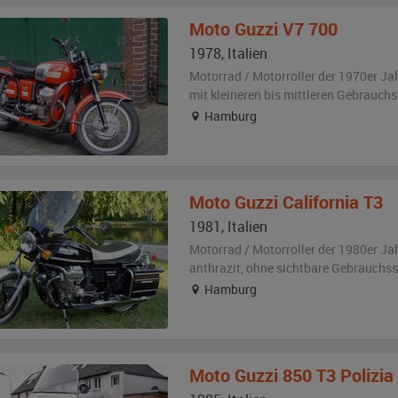
Moto Guzzi
V7 700
1978
,
Italien
Motorrad / Motorroller der 1970er Ja
mit kleineren bis mittleren Gebrauch
Hamburg
Moto Guzzi
California T3
1981
,
Italien
Motorrad / Motorroller der 1980er Ja
anthrazit
,
ohne sichtbare Gebrauchs
Hamburg
Moto Guzzi
850 T3 Polizia