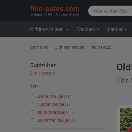
film-
autos.com
Oldtimer mieten
Epochen
Länder
Startseite
Oldtimer mieten
Moto Guzzi
Old
Suchfilter
Zurücksetzen
1 bis
TYP
Zivilfahrzeuge
(14)
Nutzfahrzeuge
(1)
Militärfahrzeuge
(1)
Einsatzfahrzeuge
(1)