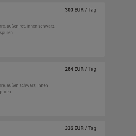
300
EUR
/ Tag
hre,
außen
rot
,
innen schwarz
,
sspuren
264
EUR
/ Tag
hre,
außen
schwarz
,
innen
spuren
336
EUR
/ Tag