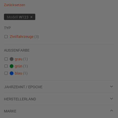
Zurücksetzen
×
Modell
W123
TYP
Zivilfahrzeuge
(3)
AUSSENFARBE
grau
(1)
grün
(1)
blau
(1)
JAHRZEHNT / EPOCHE
HERSTELLERLAND
MARKE