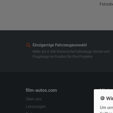
Fotosho
Einzigartige Fahrzeugauswahl
Mehr als 4.300 historische Fahrzeuge, Boote und
Flugzeuge im Fundus für Ihre Projekte.
film-autos.com
Miete
🍪 Wi
Über uns
Oldtime
Leistungen
Erweite
Um unse