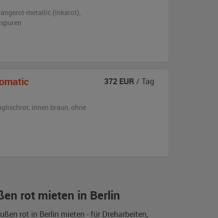
angerot-metallic (inkarot)
,
sspuren
omatic
372
EUR
/ Tag
nglischrot
,
innen braun
,
ohne
n rot mieten in Berlin
n rot in Berlin mieten - für Dreharbeiten,