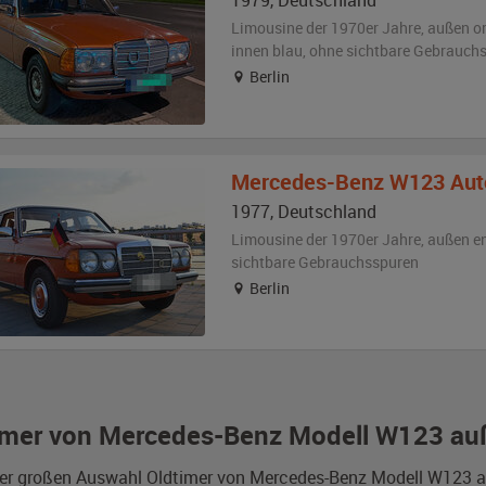
1979
,
Deutschland
Limousine der 1970er Jahre,
außen
or
innen blau
,
ohne sichtbare Gebrauch
Berlin
Mercedes-Benz
W123 Aut
1977
,
Deutschland
Limousine der 1970er Jahre,
außen
e
sichtbare Gebrauchsspuren
Berlin
imer von Mercedes-Benz Modell W123 auße
er großen Auswahl Oldtimer von Mercedes-Benz Modell W123 auße