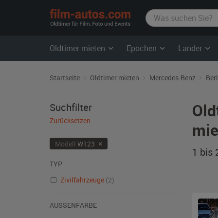
film-
autos.com
Oldtimer mieten
Epochen
Länder
Startseite
Oldtimer mieten
Mercedes-Benz
Berl
Old
Suchfilter
Zurücksetzen
mie
×
Modell
W123
1 bis
TYP
Zivilfahrzeuge
(2)
AUSSENFARBE