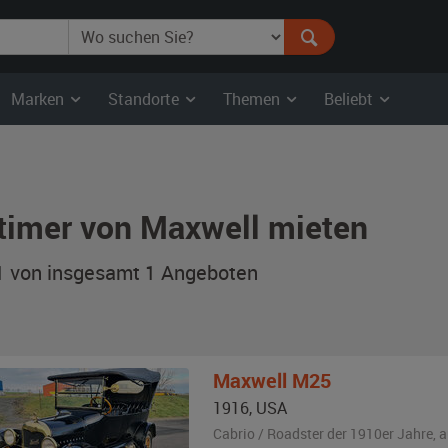
Marken
Standorte
Themen
Beliebt
timer von Maxwell mieten
 1 von insgesamt 1
Angeboten
Maxwell
M25
1916
,
USA
Cabrio / Roadster der 1910er Jahre,
a