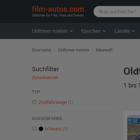
film-
autos.com
Oldtimer mieten
Epochen
Länder
Startseite
Oldtimer mieten
Maxwell
Old
Suchfilter
Zurücksetzen
1 bis
TYP
Zivilfahrzeuge
(1)
AUSSENFARBE
schwarz
(1)