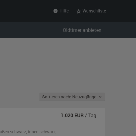
Hilfe
Wunschliste
Oldtimer anbieten
Sortieren nach: Neuzugänge
1.020
EUR
/ Tag
ußen
schwarz
,
innen schwarz
,