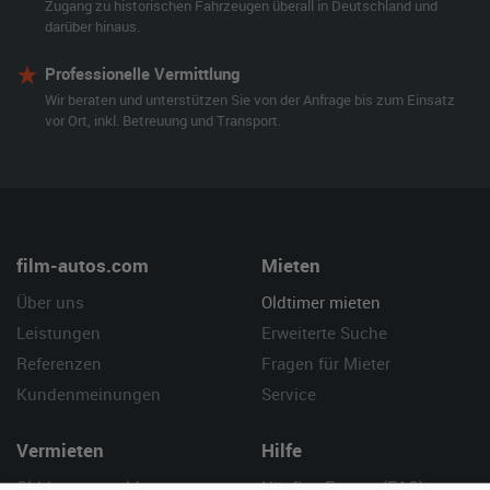
Zugang zu historischen Fahrzeugen überall in Deutschland und
darüber hinaus.
Professionelle Vermittlung
Wir beraten und unterstützen Sie von der Anfrage bis zum Einsatz
vor Ort, inkl. Betreuung und Transport.
film-autos.com
Mieten
Über uns
Oldtimer mieten
Leistungen
Erweiterte Suche
Referenzen
Fragen für Mieter
Kundenmeinungen
Service
Vermieten
Hilfe
Oldtimer anmelden
Häufige Fragen (FAQ)