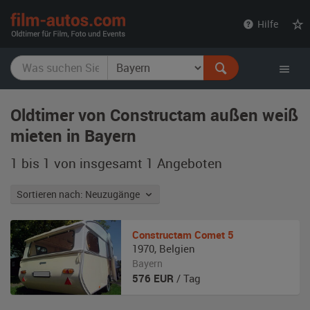
film-
Hilfe
autos.com
Oldtimer von Constructam außen weiß
mieten in Bayern
1 bis 1 von insgesamt 1
Angeboten
Sortieren nach: Neuzugänge
Constructam
Comet 5
1970
,
Belgien
Bayern
576
EUR
/ Tag