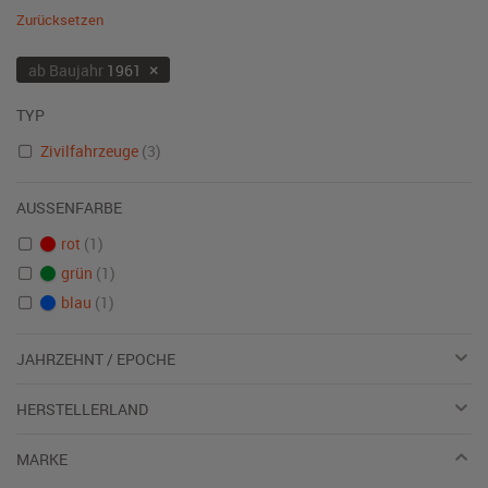
Zurücksetzen
×
ab Baujahr
1961
TYP
Zivilfahrzeuge
(3)
AUSSENFARBE
rot
(1)
grün
(1)
blau
(1)
JAHRZEHNT / EPOCHE
HERSTELLERLAND
MARKE