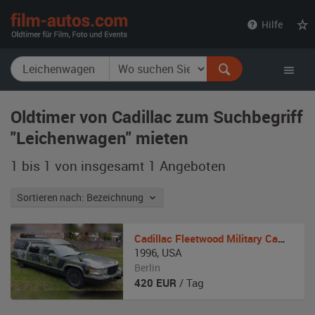
film-
Hilfe
autos.com
Oldtimer von Cadillac zum Suchbegriff
"Leichenwagen" mieten
1 bis 1 von insgesamt 1
Angeboten
Sortieren nach: Bezeichnung
Cadillac
Fleetwood Military Camper
1996
,
USA
Berlin
420
EUR
/ Tag