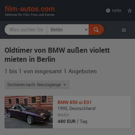
film-
Hilfe
autos.com
Oldtimer von BMW außen violett
mieten in Berlin
1 bis 1 von insgesamt 1
Angeboten
Sortieren nach: Neuzugänge
BMW
850 ci E31
1995
,
Deutschland
Berlin
480
EUR
/ Tag