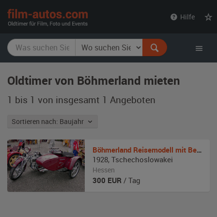
film-
Hilfe
autos.com
Oldtimer von Böhmerland mieten
1 bis 1 von insgesamt 1
Angeboten
Sortieren nach: Baujahr
Böhmerland
Reisemodell mit Beiwagen
1928
,
Tschechoslowakei
Hessen
300
EUR
/ Tag