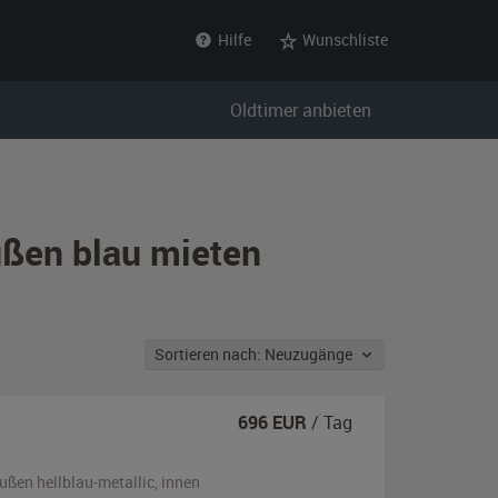
Hilfe
Wunschliste
Oldtimer anbieten
ußen blau mieten
Sortieren nach: Neuzugänge
696
EUR
/ Tag
ußen
hellblau-metallic
,
innen