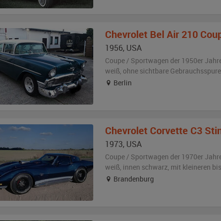
Chevrolet
Bel Air 210 Cou
1956
,
USA
Coupe / Sportwagen der 1950er Jahr
weiß
,
ohne sichtbare Gebrauchsspur
Berlin
Chevrolet
Corvette C3 Stingr
1973
,
USA
Coupe / Sportwagen der 1970er Jahr
weiß
,
innen schwarz
,
mit kleineren b
Brandenburg