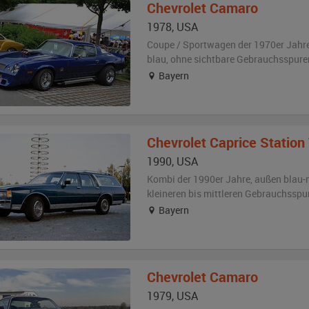
Chevrolet
Camaro
1978
,
USA
Coupe / Sportwagen der 1970er Jahr
blau
,
ohne sichtbare Gebrauchsspure
Bayern
Chevrolet
Caprice Statio
1990
,
USA
Kombi der 1990er Jahre,
außen
blau-
kleineren bis mittleren Gebrauchsspu
Bayern
Chevrolet
Camaro
1979
,
USA