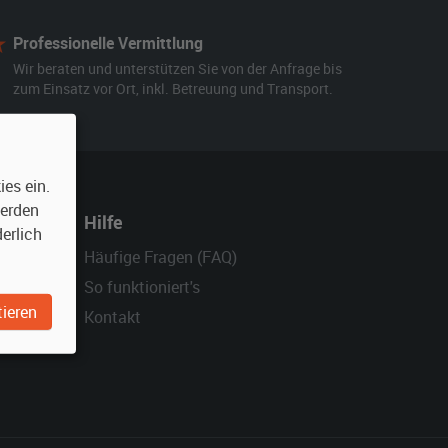
Professionelle Vermittlung
Wir beraten und unterstützen Sie von der Anfrage bis
zum Einsatz vor Ort, inkl. Betreuung und Transport.
es ein.
werden
Hilfe
erlich
Häufige Fragen (FAQ)
So funktioniert's
ieren
Kontakt