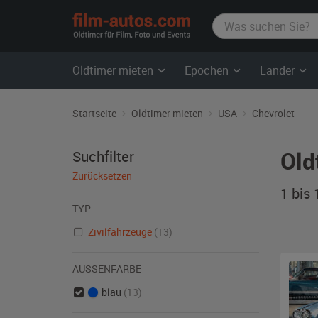
film-
autos.com
Oldtimer mieten
Epochen
Länder
Startseite
Oldtimer mieten
USA
Chevrolet
Old
Suchfilter
Zurücksetzen
1 bis
TYP
Zivilfahrzeuge
(13)
AUSSENFARBE
blau
(13)