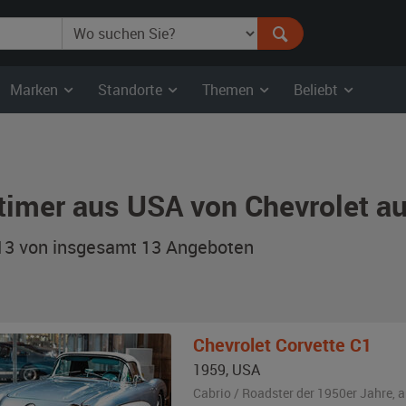
Marken
Standorte
Themen
Beliebt
timer aus USA von Chevrolet a
 13 von insgesamt 13
Angeboten
Chevrolet
Corvette C1
1959
,
USA
Cabrio / Roadster der 1950er Jahre,
a