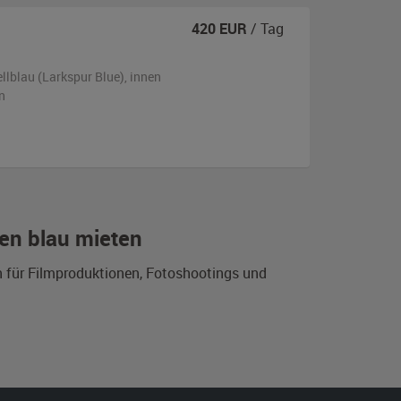
420
EUR
/ Tag
ellblau (Larkspur Blue)
,
innen
n
en blau mieten
n für Filmproduktionen, Fotoshootings und