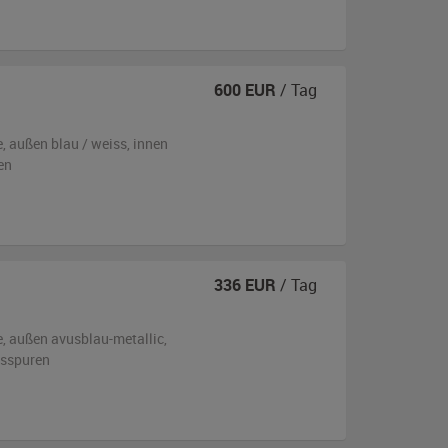
600
EUR
/ Tag
e,
außen
blau / weiss
,
innen
en
336
EUR
/ Tag
e,
außen
avusblau-metallic
,
hsspuren