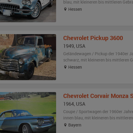
blau
,
mit kleineren bis mittleren Geb
Hessen
Chevrolet
Pickup 3600
1949
,
USA
Geländewagen / Pickup der 1940er J
schwarz
,
mit kleineren bis mittleren
Hessen
Chevrolet
Corvair Monza 
1964
,
USA
Coupe / Sportwagen der 1960er Jahr
innen blau
,
mit kleineren bis mittler
Bayern