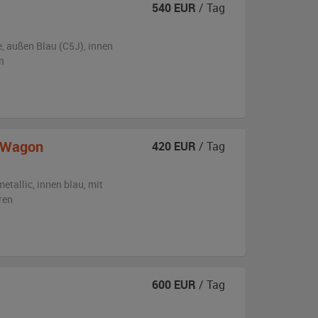
540
EUR
/ Tag
e,
außen
Blau (C5J)
,
innen
n
n Wagon
420
EUR
/ Tag
metallic
,
innen blau
,
mit
ren
600
EUR
/ Tag