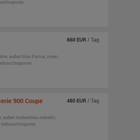
rauchsspuren
660
EUR
/ Tag
ahre,
außen
blau Patina
,
innen
 Gebrauchsspuren
Serie 900 Coupe
480
EUR
/ Tag
e,
außen
taubenblau-metallic
,
en Gebrauchsspuren