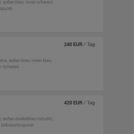
e,
außen
blau
,
innen schwarz
,
sspuren
240
EUR
/ Tag
ahre,
außen
blau
,
innen blau
,
en Schäden
420
EUR
/ Tag
e,
außen
dunkelblau-metallic
,
en Gebrauchsspuren