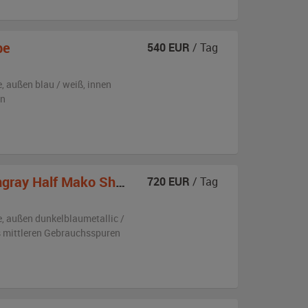
pe
540
EUR
/ Tag
e,
außen
blau / weiß
,
innen
en
ay Half Mako Shark II
720
EUR
/ Tag
e,
außen
dunkelblaumetallic /
is mittleren Gebrauchsspuren