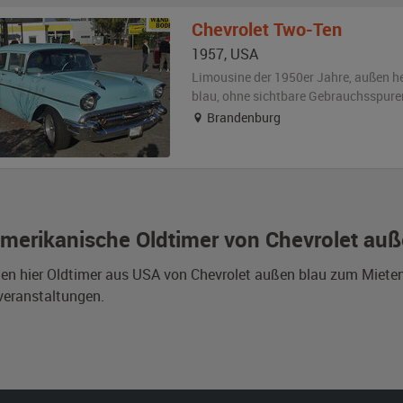
Chevrolet
Two-Ten
1957
,
USA
Limousine der 1950er Jahre,
außen
h
blau
,
ohne sichtbare Gebrauchsspure
Brandenburg
merikanische Oldtimer von Chevrolet auß
den hier Oldtimer aus USA von Chevrolet außen blau zum Miete
veranstaltungen.