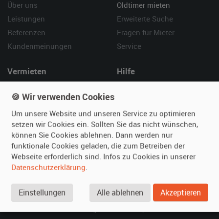
Über uns
Oldtimer mieten
Leistungen
Erweiterte Suche
Referenzen
Fragen für Mieter
Kundenmeinungen
Service
Vermieten
Hilfe
Oldtimer anmelden
Häufige Fragen (FAQ)
🍪 Wir verwenden Cookies
Fotos senden
So funktioniert's
Um unsere Website und unseren Service zu optimieren
Fragen für Vermieter
Kontakt
setzen wir Cookies ein. Sollten Sie das nicht wünschen,
Inserat verwalten
können Sie Cookies ablehnen. Dann werden nur
funktionale Cookies geladen, die zum Betreiben der
SPECIAL
Webseite erforderlich sind. Infos zu Cookies in unserer
Berühmte Filmautos –
Datenschutzerklärung
.
unsere Top 10 ...
Einstellungen
Alle ablehnen
Akzeptieren
© 2026 film-autos.com
Blog
AGB
Impressum