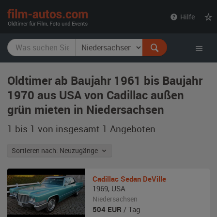
film-
Hilfe
autos.com
Oldtimer ab Baujahr 1961 bis Baujahr
1970 aus USA von Cadillac außen
grün mieten in Niedersachsen
1 bis 1 von insgesamt 1
Angeboten
Sortieren nach: Neuzugänge
Cadillac
Sedan DeVille
1969
,
USA
Niedersachsen
504
EUR
/ Tag