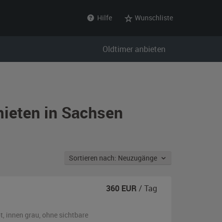
Hilfe
Wunschliste
Oldtimer anbieten
mieten in Sachsen
Sortieren nach: Neuzugänge
360
EUR
/ Tag
t
,
innen grau
,
ohne sichtbare