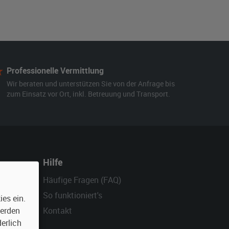
Professionelle Vermittlung
Wir beraten und unterstützen Sie von der Anfrage bis
zum Einsatz vor Ort, inkl. Betreuung und Transport.
Hilfe
Häufige Fragen (FAQ)
So funktioniert's
es ein.
Kontakt
werden
erlich