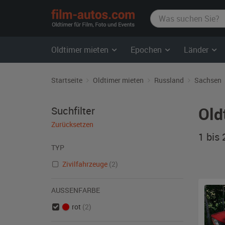
film-
autos.com
Oldtimer mieten
Epochen
Länder
Startseite
Oldtimer mieten
Russland
Sachsen
Old
Suchfilter
Zurücksetzen
1 bis
TYP
Zivilfahrzeuge
(2)
AUSSENFARBE
rot
(2)