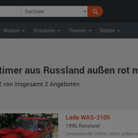
Marken
Standorte
Themen
Beliebt
timer aus Russland außen rot 
 2 von insgesamt 2
Angeboten
Lada
WAS-2105
1990
,
Russland
Limousine der 1990er Jahre,
außen
ro