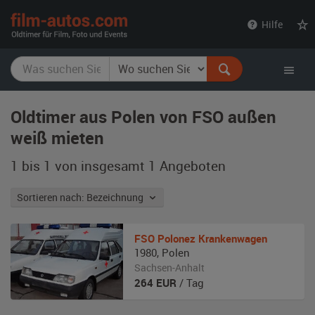
film-
Hilfe
autos.com
Oldtimer aus Polen von FSO außen
weiß mieten
1 bis 1 von insgesamt 1
Angeboten
Sortieren nach: Bezeichnung
FSO
Polonez Krankenwagen
1980
,
Polen
Sachsen-Anhalt
264
EUR
/ Tag