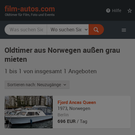
film-
Hilfe
autos.com
Oldtimer aus Norwegen außen grau
mieten
1 bis 1 von insgesamt 1
Angeboten
Sortieren nach: Neuzugänge
Fjord
Ancas Queen
1973
,
Norwegen
Berlin
696
EUR
/ Tag