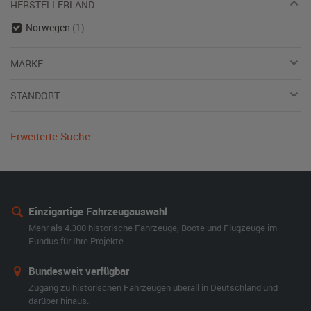
HERSTELLERLAND
Norwegen
(1)
MARKE
STANDORT
Erweiterte Suche
Einzigartige Fahrzeugauswahl
Mehr als 4.300 historische Fahrzeuge, Boote und Flugzeuge im
Fundus für Ihre Projekte.
Bundesweit verfügbar
Zugang zu historischen Fahrzeugen überall in Deutschland und
darüber hinaus.