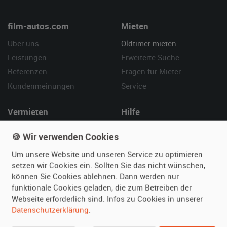
film-autos.com
Mieten
Über uns
Oldtimer mieten
Leistungen
Erweiterte Suche
Referenzen
Fragen für Mieter
Kundenmeinungen
Service
Vermieten
Hilfe
Oldtimer anmelden
Häufige Fragen (FAQ)
🍪 Wir verwenden Cookies
Fotos senden
So funktioniert's
Um unsere Website und unseren Service zu optimieren
Fragen für Vermieter
Kontakt
setzen wir Cookies ein. Sollten Sie das nicht wünschen,
Inserat verwalten
können Sie Cookies ablehnen. Dann werden nur
funktionale Cookies geladen, die zum Betreiben der
SPECIAL
Webseite erforderlich sind. Infos zu Cookies in unserer
Berühmte Filmautos –
Datenschutzerklärung
.
unsere Top 10 ...