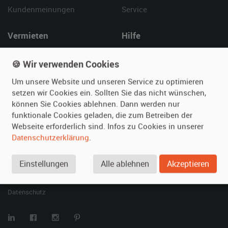
Kundenmeinungen
Service
Vermieten
Hilfe
Oldtimer anmelden
Häufige Fragen (FAQ)
🍪 Wir verwenden Cookies
Fotos senden
So funktioniert's
Fragen für Vermieter
Kontakt
Um unsere Website und unseren Service zu optimieren
setzen wir Cookies ein. Sollten Sie das nicht wünschen,
Inserat verwalten
können Sie Cookies ablehnen. Dann werden nur
funktionale Cookies geladen, die zum Betreiben der
SPECIAL
Webseite erforderlich sind. Infos zu Cookies in unserer
Berühmte Filmautos –
Datenschutzerklärung
.
unsere Top 10 ...
Einstellungen
Alle ablehnen
Akzeptieren
© 2026 film-autos.com
Blog
AGB
Impressum
Datenschutz