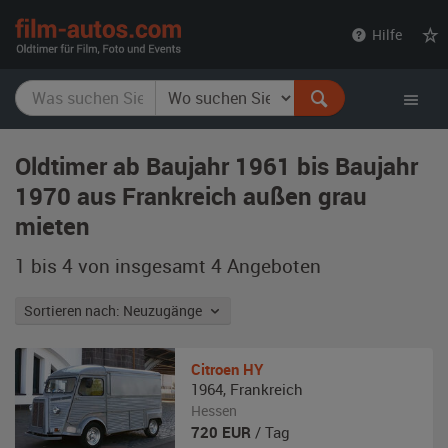
film-
Hilfe
autos.com
Oldtimer ab Baujahr 1961 bis Baujahr
1970 aus Frankreich außen grau
mieten
1 bis 4 von insgesamt 4
Angeboten
Sortieren nach: Neuzugänge
Citroen
HY
1964
,
Frankreich
Hessen
720
EUR
/ Tag