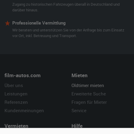
Zugang zu historischen Fahrzeugen überall in Deutschland und
darüber hinaus.
Professionelle Vermittlung
Wir beraten und unterstützen Sie von der Anfrage bis zum Einsatz
vor Ort, inkl. Betreuung und Transport.
film-autos.com
Mieten
Über uns
Oldtimer mieten
Leistungen
Erweiterte Suche
Referenzen
Fragen für Mieter
Kundenmeinungen
Service
Vermieten
Hilfe