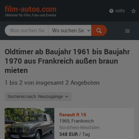
film-
Hilfe
autos.com
Oldtimer ab Baujahr 1961 bis Baujahr
1970 aus Frankreich außen braun
mieten
1 bis 2 von insgesamt 2
Angeboten
Sortieren nach: Neuzugänge
Renault
R 16
1969
,
Frankreich
Nordrhein-Westfalen
348
EUR
/ Tag