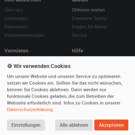
Über uns
Oldtimer mieten
Leistungen
Erweiterte Suche
Referenzen
Fragen für Mieter
Kundenmeinungen
Service
Vermieten
Hilfe
Oldtimer anmelden
Häufige Fragen (FAQ)
🍪 Wir verwenden Cookies
Fotos senden
So funktioniert's
Um unsere Website und unseren Service zu optimieren
Fragen für Vermieter
Kontakt
setzen wir Cookies ein. Sollten Sie das nicht wünschen,
Inserat verwalten
können Sie Cookies ablehnen. Dann werden nur
funktionale Cookies geladen, die zum Betreiben der
SPECIAL
Webseite erforderlich sind. Infos zu Cookies in unserer
Berühmte Filmautos –
Datenschutzerklärung
.
unsere Top 10 ...
Einstellungen
Alle ablehnen
Akzeptieren