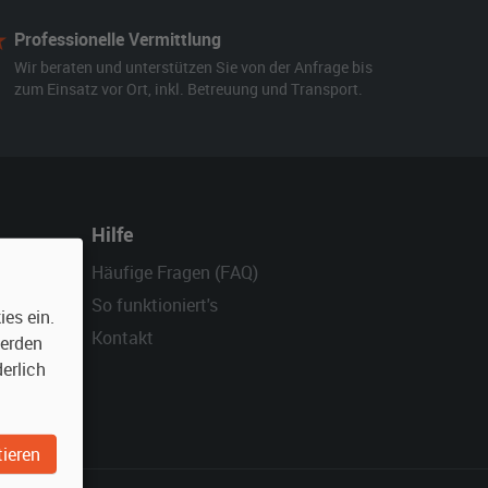
Professionelle Vermittlung
Wir beraten und unterstützen Sie von der Anfrage bis
zum Einsatz vor Ort, inkl. Betreuung und Transport.
Hilfe
Häufige Fragen (FAQ)
So funktioniert's
es ein.
Kontakt
werden
erlich
ieren