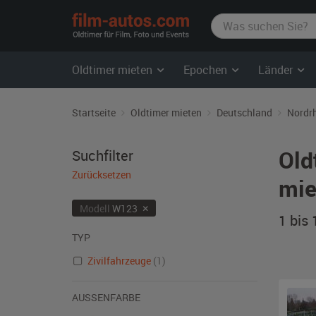
film-
autos.com
Oldtimer mieten
Epochen
Länder
Startseite
Oldtimer mieten
Deutschland
Nordr
Old
Suchfilter
Zurücksetzen
mie
×
Modell
W123
1 bis
TYP
Zivilfahrzeuge
(1)
AUSSENFARBE