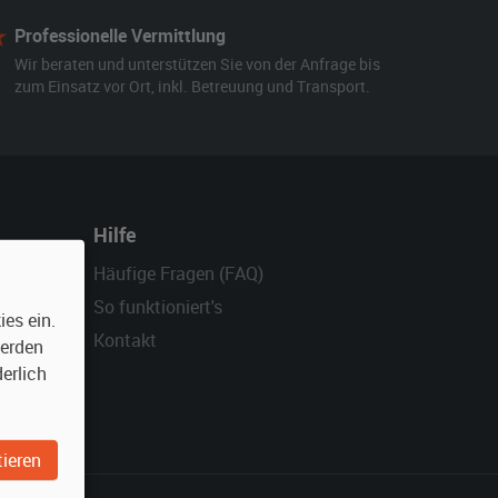
Professionelle Vermittlung
Wir beraten und unterstützen Sie von der Anfrage bis
zum Einsatz vor Ort, inkl. Betreuung und Transport.
Hilfe
Häufige Fragen (FAQ)
So funktioniert's
es ein.
Kontakt
werden
erlich
ieren