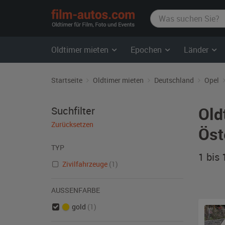
film-
autos.com
Oldtimer mieten
Epochen
Länder
Startseite
Oldtimer mieten
Deutschland
Opel
Old
Suchfilter
Zurücksetzen
Öst
TYP
1 bis
Zivilfahrzeuge
(1)
AUSSENFARBE
gold
(1)