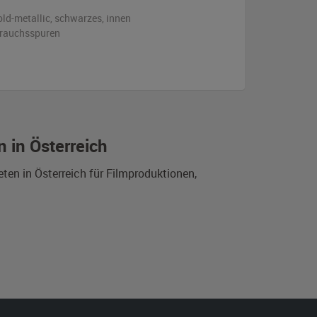
old-metallic, schwarzes
,
innen
ebrauchsspuren
 in Österreich
ten in Österreich für Filmproduktionen,