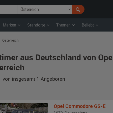
Marken
Standorte
Themen
Beliebt
Österreich
timer aus Deutschland von Opel
erreich
 1 von insgesamt 1
Angeboten
Opel
Commodore GS-E