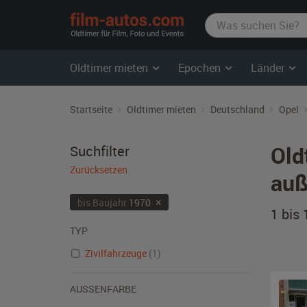
film-
autos.com
Oldtimer mieten
Epochen
Länder
Startseite
Oldtimer mieten
Deutschland
Opel
Old
Suchfilter
Zurücksetzen
auß
×
bis Baujahr
1970
1 bis
TYP
Zivilfahrzeuge
(1)
AUSSENFARBE