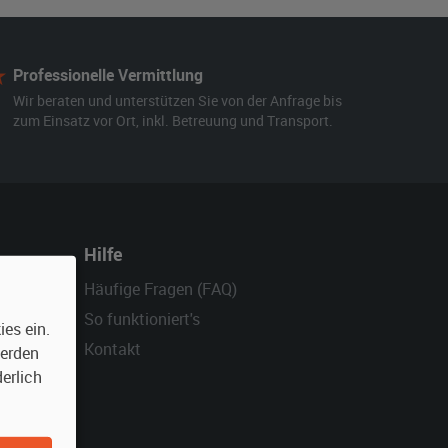
Professionelle Vermittlung
Wir beraten und unterstützen Sie von der Anfrage bis
zum Einsatz vor Ort, inkl. Betreuung und Transport.
Hilfe
Häufige Fragen (FAQ)
So funktioniert's
es ein.
Kontakt
werden
erlich