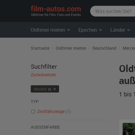
film-
autos.com
Oldtimer mieten
Epochen
Länder
Startseite
Oldtimer mieten
Deutschland
Merce
Old
Suchfilter
Zurücksetzen
auß
×
Modell
sl
1 bis
TYP
Zivilfahrzeuge
(1)
AUSSENFARBE