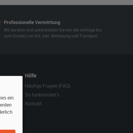
Professionelle Vermittlung
Wir beraten und unterstützen Sie von der Anfrage bis
zum Einsatz vor Ort, inkl. Betreuung und Transport.
Hilfe
Häufige Fragen (FAQ)
So funktioniert's
es ein.
Kontakt
werden
erlich