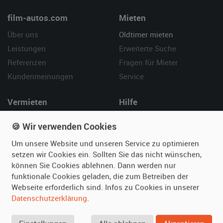
film-autos.com
Mieten
Über uns
Oldtimer mieten
Leistungen
Erweiterte Suche
Referenzen
Fragen für Mieter
Kundenmeinungen
Service
Vermieten
Hilfe
Oldtimer anmelden
Häufige Fragen (FAQ)
🍪 Wir verwenden Cookies
Fotos senden
So funktioniert's
Um unsere Website und unseren Service zu optimieren
Fragen für Vermieter
Kontakt
setzen wir Cookies ein. Sollten Sie das nicht wünschen,
Inserat verwalten
können Sie Cookies ablehnen. Dann werden nur
funktionale Cookies geladen, die zum Betreiben der
SPECIAL
Webseite erforderlich sind. Infos zu Cookies in unserer
Berühmte Filmautos –
Datenschutzerklärung
.
unsere Top 10 ...