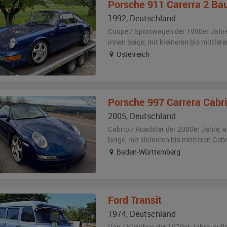
Porsche
911 Carerra 2 Ba
1992
,
Deutschland
Coupe / Sportwagen der 1990er Jahr
innen beige
,
mit kleineren bis mittle
Österreich
Porsche
997 Carrera Cabr
2005
,
Deutschland
Cabrio / Roadster der 2000er Jahre,
a
beige
,
mit kleineren bis mittleren Ge
Baden-Württemberg
Ford
Transit
1974
,
Deutschland
Van / Kleinbus der 1970er Jahre,
auß