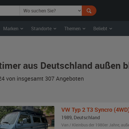
Marken
Standorte
Themen
Beliebt
timer aus Deutschland außen b
 24 von insgesamt 307
Angeboten
VW
Typ 2 T3 Syncro (4WD
1989
,
Deutschland
Van / Kleinbus der 1980er Jahre,
auß