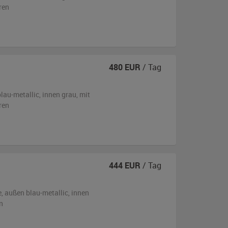
ren
480
EUR
/ Tag
lau-metallic
,
innen grau
,
mit
ren
444
EUR
/ Tag
e,
außen
blau-metallic
,
innen
n