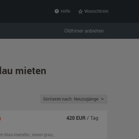
Hilfe
Wunschliste
Oldtimer anbieten
lau mieten
Sortieren nach: Neuzugänge
)
420
EUR
/ Tag
en
blau-metallic
,
innen grau
,