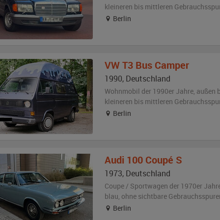
kleineren bis mittleren Gebrauchsspu
Berlin
VW
T3 Bus Camper
1990
,
Deutschland
Wohnmobil der 1990er Jahre,
außen
b
kleineren bis mittleren Gebrauchsspu
Berlin
Audi
100 Coupé S
1973
,
Deutschland
Coupe / Sportwagen der 1970er Jahr
blau
,
ohne sichtbare Gebrauchsspure
Berlin