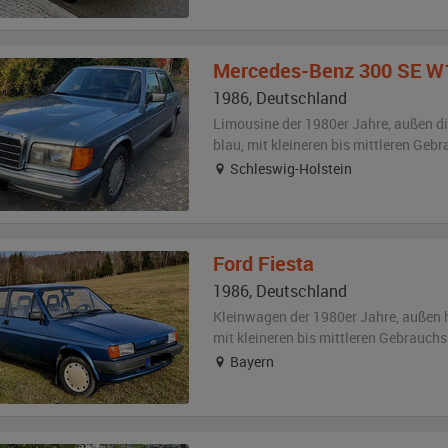
Mercedes-Benz
300 SE W
1986
,
Deutschland
Limousine der 1980er Jahre,
außen
d
blau
,
mit kleineren bis mittleren Geb
Schleswig-Holstein
Ford
Fiesta
1986
,
Deutschland
Kleinwagen der 1980er Jahre,
außen
mit kleineren bis mittleren Gebrauch
Bayern