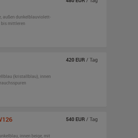
480
EUR
/ Tag
e,
außen
dunkelblauviolett-
 bis mittleren
420
EUR
/ Tag
llblau (kristallblau)
,
innen
ebrauchsspuren
W126
540
EUR
/ Tag
unkelblau
,
innen beige
,
mit