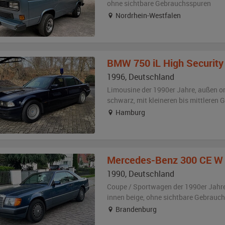
ohne sichtbare Gebrauchsspuren
Nordrhein-Westfalen
BMW
750 iL High Securit
1996
,
Deutschland
Limousine der 1990er Jahre,
außen
o
schwarz
,
mit kleineren bis mittleren
Hamburg
Mercedes-Benz
300 CE W
1990
,
Deutschland
Coupe / Sportwagen der 1990er Jahr
innen beige
,
ohne sichtbare Gebrauc
Brandenburg