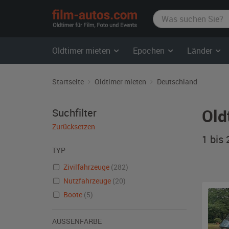
film-
autos.com
Oldtimer mieten
Epochen
Länder
Startseite
Oldtimer mieten
Deutschland
Old
Suchfilter
Zurücksetzen
1 bis
TYP
Zivilfahrzeuge
(282)
Nutzfahrzeuge
(20)
Boote
(5)
AUSSENFARBE