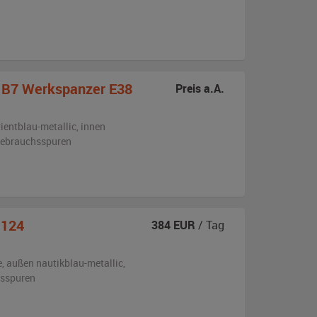
y B7 Werkspanzer E38
Preis a.A.
rientblau-metallic
,
innen
 Gebrauchsspuren
 124
384
EUR
/ Tag
e,
außen
nautikblau-metallic
,
hsspuren