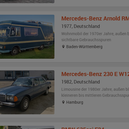
Mercedes-Benz
Arnold R
1977
,
Deutschland
Wohnmobil der 1970er Jahre,
außen
sichtbare Gebrauchsspuren
Baden-Württemberg
Mercedes-Benz
230 E W1
1982
,
Deutschland
Limousine der 1980er Jahre,
außen
b
kleineren bis mittleren Gebrauchsspu
Hamburg