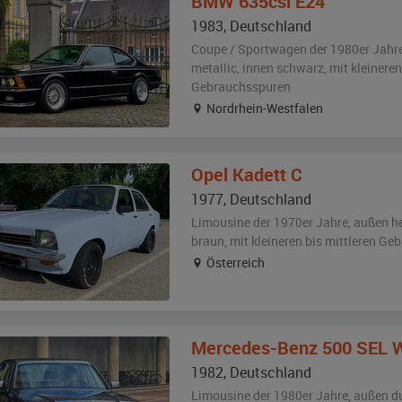
BMW
635csi E24
1983
,
Deutschland
Coupe / Sportwagen der 1980er Jahr
metallic
,
innen schwarz
,
mit kleineren
Gebrauchsspuren
Nordrhein-Westfalen
Opel
Kadett C
1977
,
Deutschland
Limousine der 1970er Jahre,
außen
he
braun
,
mit kleineren bis mittleren G
Österreich
Mercedes-Benz
500 SEL 
1982
,
Deutschland
Limousine der 1980er Jahre,
außen
d