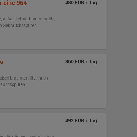
ureihe 964
480
EUR
/ Tag
e,
außen
kolbaltblau-metallic
,
ren Gebrauchsspuren
io
360
EUR
/ Tag
ußen
blau-metallic
,
innen
brauchsspuren
492
EUR
/ Tag
en
blau
,
innen schwarz
,
ohne