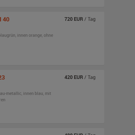
M 40
720
EUR
/ Tag
blaugrün
,
innen orange
,
ohne
23
420
EUR
/ Tag
lau-metallic
,
innen blau
,
mit
ren