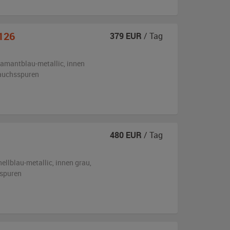
126
379
EUR
/ Tag
iamantblau-metallic
,
innen
rauchsspuren
480
EUR
/ Tag
hellblau-metallic
,
innen grau
,
sspuren