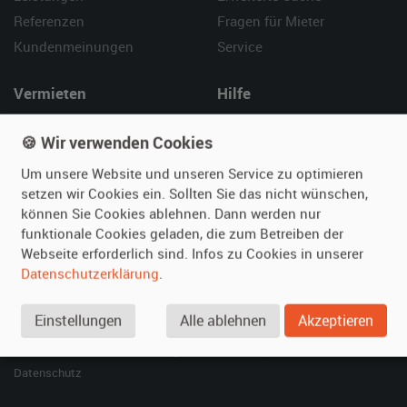
Referenzen
Fragen für Mieter
Kundenmeinungen
Service
Vermieten
Hilfe
Oldtimer anmelden
Häufige Fragen (FAQ)
🍪 Wir verwenden Cookies
Fotos senden
So funktioniert's
Um unsere Website und unseren Service zu optimieren
Fragen für Vermieter
Kontakt
setzen wir Cookies ein. Sollten Sie das nicht wünschen,
Inserat verwalten
können Sie Cookies ablehnen. Dann werden nur
funktionale Cookies geladen, die zum Betreiben der
SPECIAL
Webseite erforderlich sind. Infos zu Cookies in unserer
Berühmte Filmautos –
Datenschutzerklärung
.
unsere Top 10 ...
Einstellungen
Alle ablehnen
Akzeptieren
© 2026 film-autos.com
Blog
AGB
Impressum
Datenschutz