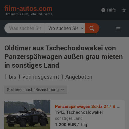
film-
Hilfe
autos.com
Oldtimer aus Tschechoslowakei von
Panzerspähwagen außen grau mieten
in sonstiges Land
1 bis 1 von insgesamt 1
Angeboten
Sortieren nach: Bezeichnung
Panzerspähwagen
Sdkfz 247 B (Nachbau)
1942
,
Tschechoslowakei
sonstiges Land
1.200
EUR
/ Tag