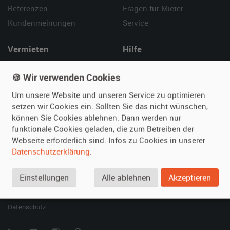
Referenzen
Fragen für Mieter
Kundenmeinungen
Service
Vermieten
Hilfe
Oldtimer anmelden
Häufige Fragen (FAQ)
🍪 Wir verwenden Cookies
Fotos senden
So funktioniert's
Um unsere Website und unseren Service zu optimieren
Fragen für Vermieter
Kontakt
setzen wir Cookies ein. Sollten Sie das nicht wünschen,
Inserat verwalten
können Sie Cookies ablehnen. Dann werden nur
funktionale Cookies geladen, die zum Betreiben der
SPECIAL
Webseite erforderlich sind. Infos zu Cookies in unserer
Berühmte Filmautos –
Datenschutzerklärung
.
unsere Top 10 ...
Einstellungen
Alle ablehnen
Akzeptieren
© 2026 film-autos.com
Blog
AGB
Impressum
Datenschutz