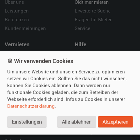
Über uns
Oldtimer mieten
Leistungen
Erweiterte Suche
Referenzen
Fragen für Mieter
Kundenmeinungen
Service
Vermieten
Hilfe
Oldtimer anmelden
Häufige Fragen (FAQ)
🍪 Wir verwenden Cookies
Fotos senden
So funktioniert's
Um unsere Website und unseren Service zu optimieren
Fragen für Vermieter
Kontakt
setzen wir Cookies ein. Sollten Sie das nicht wünschen,
Inserat verwalten
können Sie Cookies ablehnen. Dann werden nur
funktionale Cookies geladen, die zum Betreiben der
SPECIAL
Webseite erforderlich sind. Infos zu Cookies in unserer
Berühmte Filmautos –
Datenschutzerklärung
.
unsere Top 10 ...
Einstellungen
Alle ablehnen
Akzeptieren
© 2026 film-autos.com
Blog
AGB
Impressum