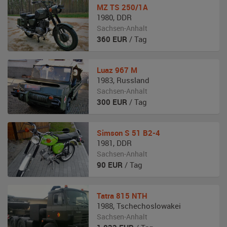
MZ
TS 250/1A
1980
,
DDR
Sachsen-Anhalt
360
EUR
/ Tag
Luaz
967 M
1983
,
Russland
Sachsen-Anhalt
300
EUR
/ Tag
Simson
S 51 B2-4
1981
,
DDR
Sachsen-Anhalt
90
EUR
/ Tag
Tatra
815 NTH
1988
,
Tschechoslowakei
Sachsen-Anhalt