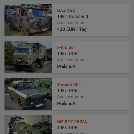
UAZ
452
1982
,
Russland
Sachsen-Anhalt
420
EUR
/ Tag
IFA
L 60
1987
,
DDR
Sachsen-Anhalt
Preis a.A.
Trabant
601
1987
,
DDR
Sachsen-Anhalt
Preis a.A.
MZ
ETZ 250/A
1988
,
DDR
Sachsen-Anhalt