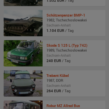
1.032
EUR
/ Tag
Schützenpanzer
BMP-1
1982
,
Tschechoslowakei
Sachsen-Anhalt
1.104
EUR
/ Tag
Skoda
S 125 L (Typ 742)
1989
,
Tschechoslowakei
Sachsen-Anhalt
240
EUR
/ Tag
Trabant
Kübel
1987
,
DDR
Sachsen-Anhalt
264
EUR
/ Tag
Robur
MZ Allrad Bus