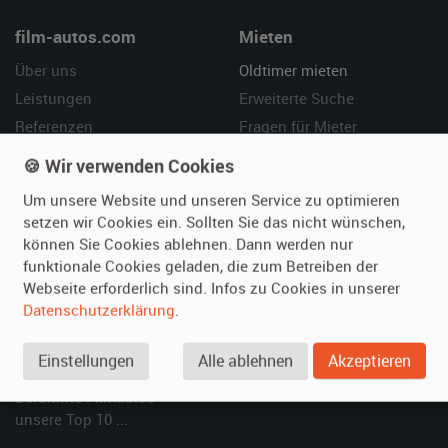
film-autos.com
Mieten
Über uns
Oldtimer mieten
Leistungen
Erweiterte Suche
Referenzen
Fragen für Mieter
Kundenmeinungen
Service
🍪 Wir verwenden Cookies
Um unsere Website und unseren Service zu optimieren
Vermieten
Hilfe
setzen wir Cookies ein. Sollten Sie das nicht wünschen,
Oldtimer anmelden
Häufige Fragen (FAQ)
können Sie Cookies ablehnen. Dann werden nur
funktionale Cookies geladen, die zum Betreiben der
Fotos senden
So funktioniert's
Webseite erforderlich sind. Infos zu Cookies in unserer
Fragen für Vermieter
Kontakt
Datenschutzerklärung
.
Inserat verwalten
Einstellungen
Alle ablehnen
Akzeptieren
SPECIAL
Berühmte Filmautos –
unsere Top 10 ...