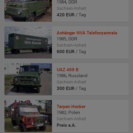
1984
,
DDR
Sachsen-Anhalt
420
EUR
/ Tag
Anhänger
NVA Telefonzentrale
1985
,
DDR
Sachsen-Anhalt
600
EUR
/ Tag
UAZ
469 B
1986
,
Russland
Sachsen-Anhalt
300
EUR
/ Tag
Tarpan
Honker
1982
,
Polen
Sachsen-Anhalt
Preis a.A.