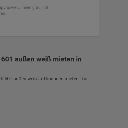
apyrusweiß
,
innen grau
,
mit
ren
l 601 außen weiß mieten in
l 601 außen weiß in Thüringen mieten - für