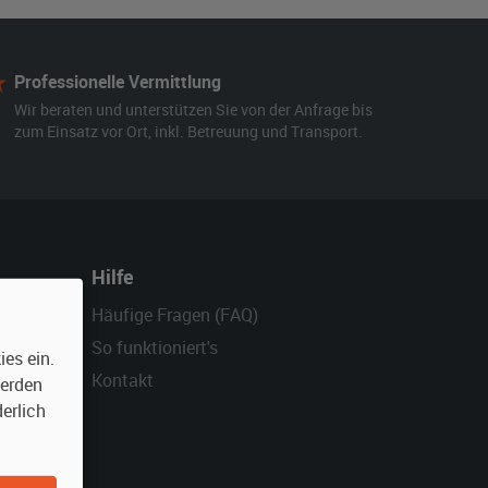
Professionelle Vermittlung
Wir beraten und unterstützen Sie von der Anfrage bis
zum Einsatz vor Ort, inkl. Betreuung und Transport.
Hilfe
Häufige Fragen (FAQ)
So funktioniert's
es ein.
Kontakt
werden
erlich