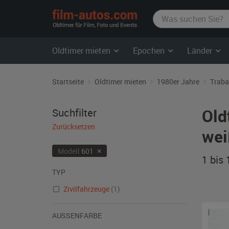
film-
autos.com
Oldtimer mieten
Epochen
Länder
Startseite
Oldtimer mieten
1980er Jahre
Traba
Old
Suchfilter
Zurücksetzen
wei
×
Modell
601
1 bis
TYP
Zivilfahrzeuge
(1)
AUSSENFARBE