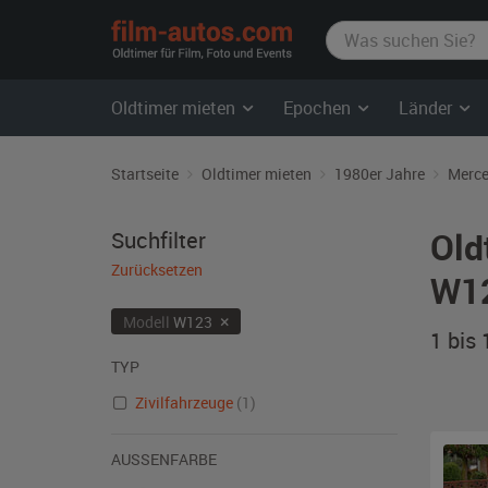
film-
autos.com
Oldtimer mieten
Epochen
Länder
Startseite
Oldtimer mieten
1980er Jahre
Merce
Old
Suchfilter
Zurücksetzen
W12
×
Modell
W123
1 bis
TYP
Zivilfahrzeuge
(1)
AUSSENFARBE