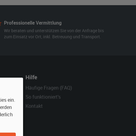
Professionelle Vermittlung
Wir beraten und unterstützen Sie von der Anfrage bis
zum Einsatz vor Ort, inkl. Betreuung und Transport.
Hilfe
Häufige Fragen (FAQ)
So funktioniert's
es ein.
Kontakt
werden
erlich