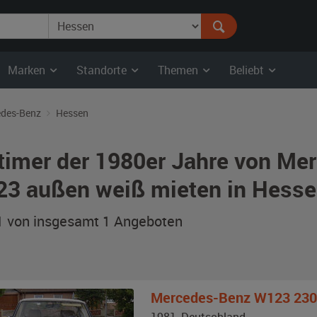
Marken
Standorte
Themen
Beliebt
des-Benz
Hessen
timer der 1980er Jahre von Me
3 außen weiß mieten in Hess
 1 von insgesamt 1
Angeboten
Mercedes-Benz
W123 230