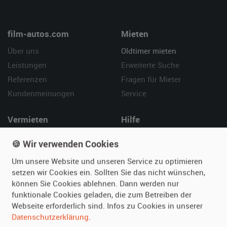
film-autos.com
Mieten
Über uns
Oldtimer mieten
Leistungen
Erweiterte Suche
Referenzen
Fragen für Mieter
Kundenmeinungen
Service
Vermieten
Hilfe
Oldtimer anmelden
Häufige Fragen (FAQ)
🍪 Wir verwenden Cookies
Fotos senden
So funktioniert's
Um unsere Website und unseren Service zu optimieren
Fragen für Vermieter
Kontakt
setzen wir Cookies ein. Sollten Sie das nicht wünschen,
Inserat verwalten
können Sie Cookies ablehnen. Dann werden nur
funktionale Cookies geladen, die zum Betreiben der
SPECIAL
Webseite erforderlich sind. Infos zu Cookies in unserer
Berühmte Filmautos –
Datenschutzerklärung
.