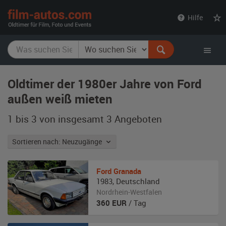
film-
Hilfe
autos.com
Oldtimer der 1980er Jahre von Ford
außen weiß mieten
1 bis 3 von insgesamt 3
Angeboten
Sortieren nach: Neuzugänge
Ford
Granada
1983
,
Deutschland
Nordrhein-Westfalen
360
EUR
/ Tag