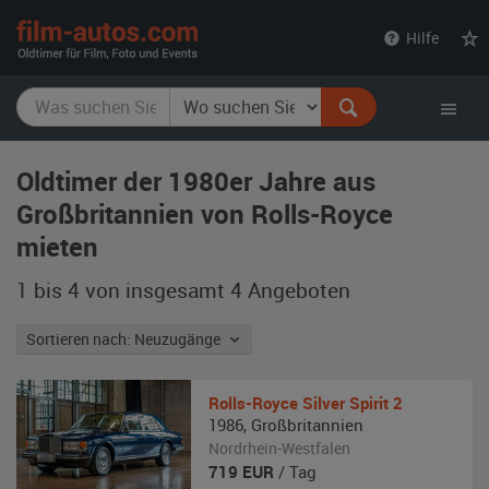
film-
Hilfe
autos.com
Oldtimer der 1980er Jahre aus
Großbritannien von Rolls-Royce
mieten
1 bis 4 von insgesamt 4
Angeboten
Sortieren nach: Neuzugänge
Rolls-Royce
Silver Spirit 2
1986
,
Großbritannien
Nordrhein-Westfalen
719
EUR
/ Tag