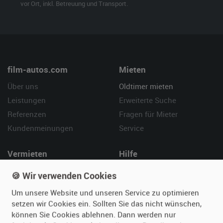
vor Ort, inkl. Betreuung und Transport.
film-autos.com
Mieten
Über uns
Oldtimer mieten
Leistungen
Erweiterte Suche
Referenzen
Fragen für Mieter
Kundenmeinungen
Service
Vermieten
Hilfe
Oldtimer anmelden
Häufige Fragen (FAQ)
🍪 Wir verwenden Cookies
Fotos senden
So funktioniert's
Um unsere Website und unseren Service zu optimieren
Fragen für Vermieter
Kontakt
setzen wir Cookies ein. Sollten Sie das nicht wünschen,
Inserat verwalten
können Sie Cookies ablehnen. Dann werden nur