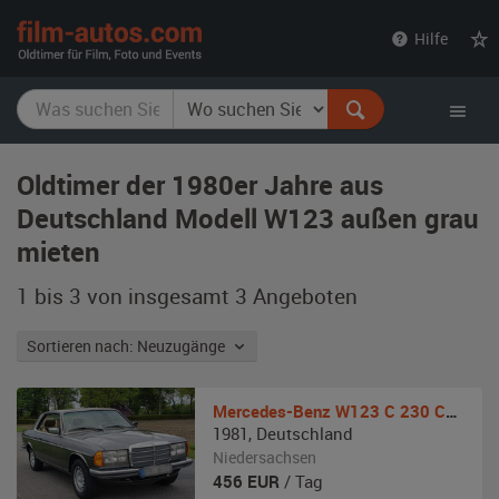
film-
Hilfe
autos.com
Oldtimer der 1980er Jahre aus
Deutschland Modell W123 außen grau
mieten
1 bis 3 von insgesamt 3
Angeboten
Sortieren nach: Neuzugänge
Mercedes-Benz
W123 C 230 CE Coupé Automatik
1981
,
Deutschland
Niedersachsen
456
EUR
/ Tag