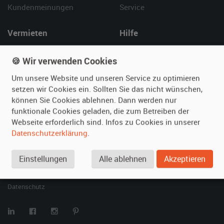
Kundenmeinungen
Service
Vermieten
Hilfe
Oldtimer anmelden
Häufige Fragen (FAQ)
🍪 Wir verwenden Cookies
Fotos senden
So funktioniert's
Fragen für Vermieter
Kontakt
Um unsere Website und unseren Service zu optimieren
setzen wir Cookies ein. Sollten Sie das nicht wünschen,
Inserat verwalten
können Sie Cookies ablehnen. Dann werden nur
funktionale Cookies geladen, die zum Betreiben der
SPECIAL
Webseite erforderlich sind. Infos zu Cookies in unserer
Berühmte Filmautos –
Datenschutzerklärung
.
unsere Top 10 ...
Einstellungen
Alle ablehnen
Akzeptieren
© 2026 film-autos.com
Blog
AGB
Impressum
Datenschutz