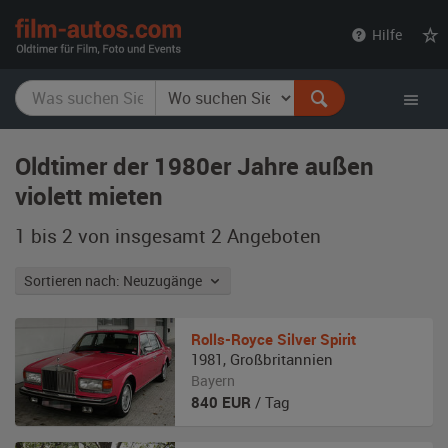
film-
Hilfe
autos.com
Oldtimer der 1980er Jahre außen
violett mieten
1 bis 2 von insgesamt 2
Angeboten
Sortieren nach: Neuzugänge
Rolls-Royce
Silver Spirit
1981
,
Großbritannien
Bayern
840
EUR
/ Tag