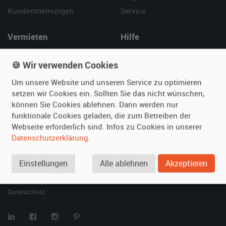
Kundenmeinungen
Service
Vermieten
Hilfe
Oldtimer anmelden
Häufige Fragen (FAQ)
🍪 Wir verwenden Cookies
Fotos senden
So funktioniert's
Fragen für Vermieter
Kontakt
Um unsere Website und unseren Service zu optimieren
setzen wir Cookies ein. Sollten Sie das nicht wünschen,
Inserat verwalten
können Sie Cookies ablehnen. Dann werden nur
funktionale Cookies geladen, die zum Betreiben der
SPECIAL
Webseite erforderlich sind. Infos zu Cookies in unserer
Berühmte Filmautos –
Datenschutzerklärung
.
unsere Top 10 ...
Einstellungen
Alle ablehnen
Akzeptieren
© 2026 film-autos.com
Blog
AGB
Impressum
Datenschutz