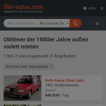
film-
Hilfe
autos.com
Oldtimer der 1980er Jahre außen
violett mieten
1 bis 2 von insgesamt 2
Angeboten
Sortieren nach: Neuzugänge
Rolls-Royce
Silver Spirit
1981
,
Großbritannien
Bayern
840
EUR
/ Tag