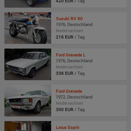
420
EUR
/ Tag
Suzuki
RV 90
1976
,
Deutschland
Niedersachsen
216
EUR
/ Tag
Ford
Granada L
1976
,
Deutschland
Niedersachsen
336
EUR
/ Tag
Ford
Granada
1972
,
Deutschland
Niedersachsen
300
EUR
/ Tag
Lotus
Esprit