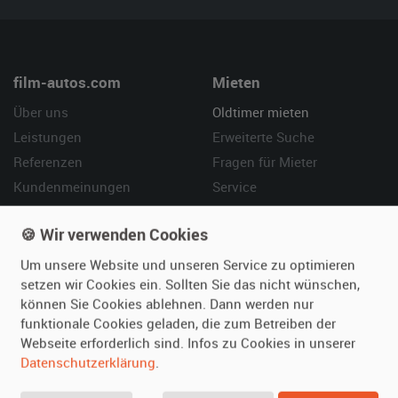
film-autos.com
Mieten
Über uns
Oldtimer mieten
Leistungen
Erweiterte Suche
Referenzen
Fragen für Mieter
Kundenmeinungen
Service
Vermieten
Hilfe
🍪 Wir verwenden Cookies
Oldtimer anmelden
Häufige Fragen (FAQ)
Um unsere Website und unseren Service zu optimieren
setzen wir Cookies ein. Sollten Sie das nicht wünschen,
Fotos senden
So funktioniert's
können Sie Cookies ablehnen. Dann werden nur
Fragen für Vermieter
Kontakt
funktionale Cookies geladen, die zum Betreiben der
Inserat verwalten
Webseite erforderlich sind. Infos zu Cookies in unserer
Datenschutzerklärung
.
SPECIAL