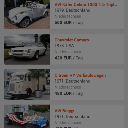
VW
Käfer Cabrio 1303 1.6 Triple White
1979
,
Deutschland
Niedersachsen
660
EUR
/ Tag
Chevrolet
Camaro
1978
,
USA
Niedersachsen
420
EUR
/ Tag
Citroen
HY Verkaufswagen
1971
,
Deutschland
Niedersachsen
480
EUR
/ Tag
VW
Buggy
1971
,
Deutschland
Niedersachsen