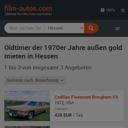
film-
Hilfe
autos.com
Oldtimer der 1970er Jahre außen gold
mieten in Hessen
1 bis 3 von insgesamt 3
Angeboten
Sortieren nach: Bezeichnung
Cadillac
Fleetwood Brougham V8
1972
,
USA
Hessen
420
EUR
/ Tag