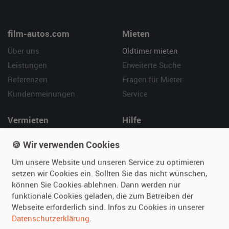
film-autos.com
Mieten
Über uns
Oldtimer mieten
Leistungen
Erweiterte Suche
Referenzen
Fragen für Mieter
Kundenmeinungen
Service
Vermieten
Hilfe
Oldtimer anmelden
Häufige Fragen (FAQ)
🍪 Wir verwenden Cookies
Fotos senden
So funktioniert's
Um unsere Website und unseren Service zu optimieren
Fragen für Vermieter
Kontakt
setzen wir Cookies ein. Sollten Sie das nicht wünschen,
Inserat verwalten
können Sie Cookies ablehnen. Dann werden nur
funktionale Cookies geladen, die zum Betreiben der
SPECIAL
Webseite erforderlich sind. Infos zu Cookies in unserer
Berühmte Filmautos –
Datenschutzerklärung
.