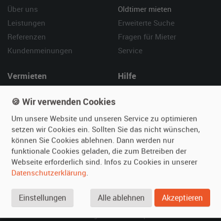
Über uns
Oldtimer mieten
Leistungen
Erweiterte Suche
Referenzen
Fragen für Mieter
Kundenmeinungen
Service
Vermieten
Hilfe
Oldtimer anmelden
Häufige Fragen (FAQ)
🍪 Wir verwenden Cookies
Fotos senden
So funktioniert's
Um unsere Website und unseren Service zu optimieren
Fragen für Vermieter
Kontakt
setzen wir Cookies ein. Sollten Sie das nicht wünschen,
Inserat verwalten
können Sie Cookies ablehnen. Dann werden nur
funktionale Cookies geladen, die zum Betreiben der
SPECIAL
Webseite erforderlich sind. Infos zu Cookies in unserer
Berühmte Filmautos –
Datenschutzerklärung
.
unsere Top 10 ...
Einstellungen
Alle ablehnen
Akzeptieren
© 2026 film-autos.com
Blog
AGB
Impressum