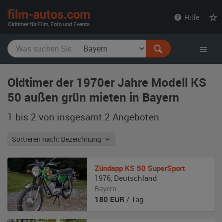
film-
Hilfe
autos.com
Oldtimer der 1970er Jahre Modell KS
50 außen grün mieten in Bayern
1 bis 2 von insgesamt 2
Angeboten
Sortieren nach: Bezeichnung
Zündapp
KS 50 SuperSport
1976
,
Deutschland
Bayern
180
EUR
/ Tag