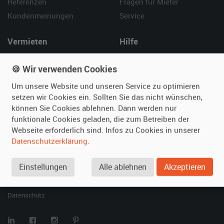
Referenzen
Fragen für Mieter
Kundenmeinungen
Service
Vermieten
Hilfe
Oldtimer anmelden
Häufige Fragen (FAQ)
🍪 Wir verwenden Cookies
Fotos senden
So funktioniert's
Um unsere Website und unseren Service zu optimieren
Fragen für Vermieter
Kontakt
setzen wir Cookies ein. Sollten Sie das nicht wünschen,
Inserat verwalten
können Sie Cookies ablehnen. Dann werden nur
funktionale Cookies geladen, die zum Betreiben der
SPECIAL
Webseite erforderlich sind. Infos zu Cookies in unserer
Berühmte Filmautos –
Datenschutzerklärung
.
unsere Top 10 ...
Einstellungen
Alle ablehnen
Akzeptieren
© 2026 film-autos.com
Blog
AGB
Impressum
Datenschutz