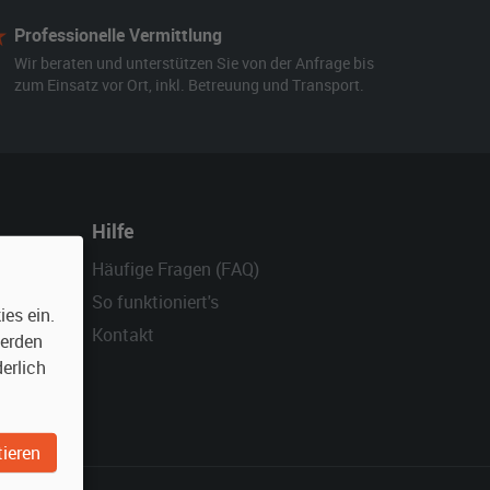
Professionelle Vermittlung
Wir beraten und unterstützen Sie von der Anfrage bis
zum Einsatz vor Ort, inkl. Betreuung und Transport.
Hilfe
Häufige Fragen (FAQ)
So funktioniert's
es ein.
Kontakt
werden
erlich
ieren