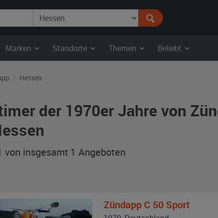
Marken
Standorte
Themen
Beliebt
app
Hessen
timer der 1970er Jahre von Zü
Hessen
 1 von insgesamt 1
Angeboten
Zündapp
C 50 Sport