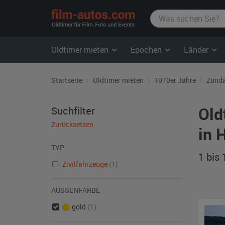
film-
autos.com
Oldtimer mieten
Epochen
Länder
Startseite
Oldtimer mieten
1970er Jahre
Zünd
Old
Suchfilter
Zurücksetzen
in 
TYP
1 bis
Zivilfahrzeuge
(1)
AUSSENFARBE
gold
(1)