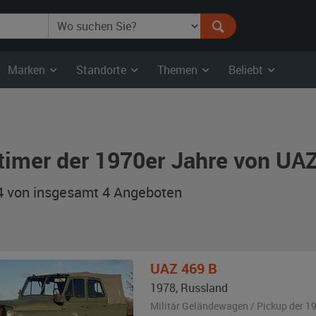
Marken
Standorte
Themen
Beliebt
timer der 1970er Jahre von UA
 4 von insgesamt 4
Angeboten
UAZ
469 B
1978
,
Russland
Militär Geländewagen / Pickup der 1