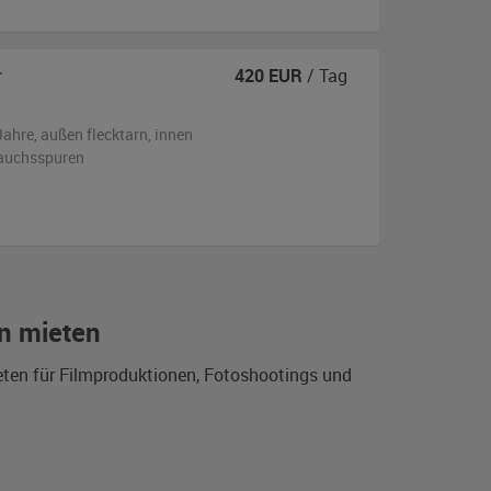
r
420
EUR
/ Tag
Jahre,
außen
flecktarn
,
innen
rauchsspuren
n mieten
eten für Filmproduktionen, Fotoshootings und