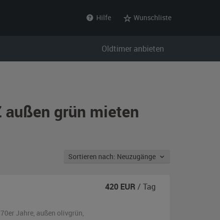
Hilfe
Wunschliste
Oldtimer anbieten
Z außen grün mieten
Sortieren nach: Neuzugänge
420
EUR
/ Tag
970er Jahre,
außen
olivgrün
,