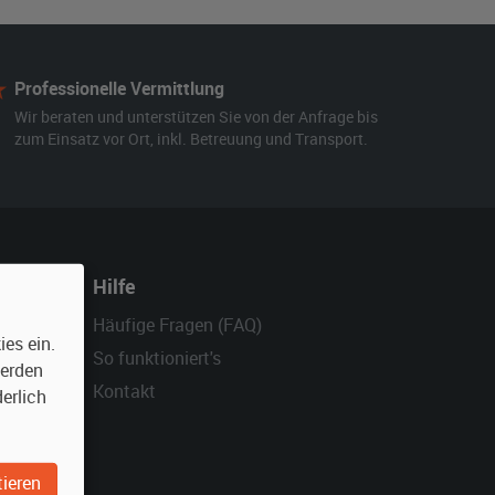
Professionelle Vermittlung
Wir beraten und unterstützen Sie von der Anfrage bis
zum Einsatz vor Ort, inkl. Betreuung und Transport.
Hilfe
Häufige Fragen (FAQ)
es ein.
So funktioniert's
werden
Kontakt
erlich
ieren