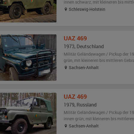
innen schwarz
,
mit kleineren bis mit
Schleswig-Holstein
UAZ
469
1973
,
Deutschland
Militär Geländewagen / Pickup der 1
grün
,
mit kleineren bis mittleren Geb
Sachsen-Anhalt
UAZ
469
1979
,
Russland
Militär Geländewagen / Pickup der 1
innen grün
,
mit kleineren bis mittler
Sachsen-Anhalt