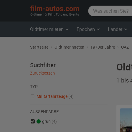
film-
autos.com
Oldtimer mieten
Epochen
Länder
Startseite
Oldtimer mieten
1970er Jahre
UAZ
Old
Suchfilter
Zurücksetzen
1 bis
TYP
Militärfahrzeuge
(4)
AUSSENFARBE
grün
(4)