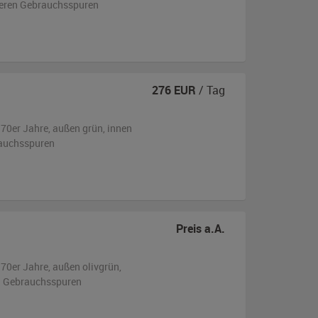
tleren Gebrauchsspuren
276
EUR
/ Tag
970er Jahre,
außen
grün
,
innen
rauchsspuren
Preis a.A.
970er Jahre,
außen
olivgrün
,
en Gebrauchsspuren