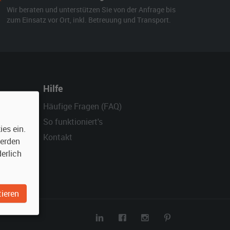
Wir beraten und unterstützen Sie von der Anfrage bis
zum Einsatz vor Ort, inkl. Betreuung und Transport.
Hilfe
Häufige Fragen (FAQ)
So funktioniert's
es ein.
Kontakt
werden
erlich
ieren