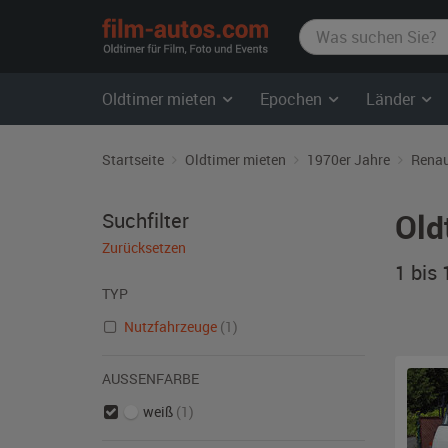
film-
autos.com
Oldtimer mieten
Epochen
Länder
Startseite
Oldtimer mieten
1970er Jahre
Renau
Old
Suchfilter
Zurücksetzen
1 bis
TYP
Nutzfahrzeuge
(1)
AUSSENFARBE
weiß
(1)