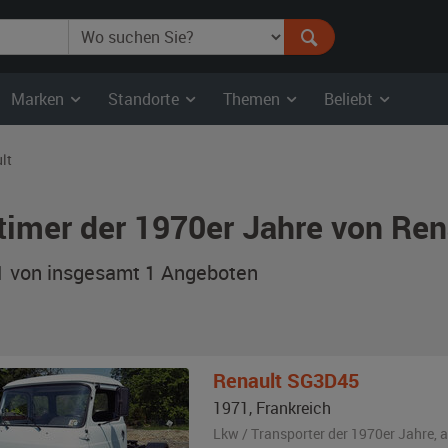
Marken
Standorte
Themen
Beliebt
lt
timer der 1970er Jahre von Re
 1 von insgesamt 1
Angeboten
Renault
SG3D45
1971
,
Frankreich
Lkw / Transporter der 1970er Jahre,
a