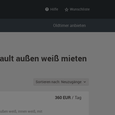
Hilfe
Wunschliste
Oldtimer anbieten
nault außen weiß mieten
Sortieren nach: Neuzugänge
360
EUR
/ Tag
ußen
weiß
,
innen weiß
,
mit