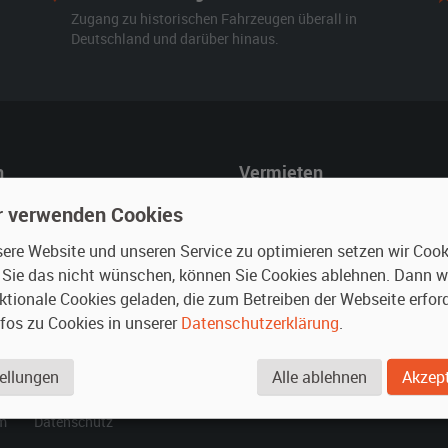
Zugang zu historischen Fahrzeugen überall in
Deutschland und darüber hinaus.
n
Vermieten
r mieten
Oldtimer anmelden
r verwenden Cookies
rte Suche
Fotos senden
re Website und unseren Service zu optimieren setzen wir Cooki
für Mieter
Fragen für Vermieter
n Sie das nicht wünschen, können Sie Cookies ablehnen. Dann 
Inserat verwalten
ktionale Cookies geladen, die zum Betreiben der Webseite erford
nfos zu Cookies in unserer
Datenschutzerklärung
.
.
ellungen
Alle ablehnen
Akzept
m
Datenschutz