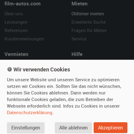
film-autos.com
Mieten
Über uns
Oldtimer mieten
Leistungen
Erweiterte Suche
Referenzen
Fragen für Mieter
Kundenmeinungen
Service
Vermieten
Hilfe
Oldtimer anmelden
Häufige Fragen (FAQ)
🍪 Wir verwenden Cookies
Fotos senden
So funktioniert's
Um unsere Website und unseren Service zu optimieren
Fragen für Vermieter
Kontakt
setzen wir Cookies ein. Sollten Sie das nicht wünschen,
Inserat verwalten
können Sie Cookies ablehnen. Dann werden nur
funktionale Cookies geladen, die zum Betreiben der
SPECIAL
Webseite erforderlich sind. Infos zu Cookies in unserer
Berühmte Filmautos –
Datenschutzerklärung
.
unsere Top 10 ...
Einstellungen
Alle ablehnen
Akzeptieren