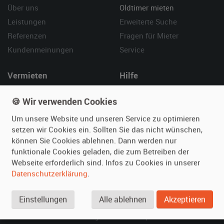
Über uns
Oldtimer mieten
Leistungen
Erweiterte Suche
Referenzen
Fragen für Mieter
Kundenmeinungen
Service
Vermieten
Hilfe
Oldtimer anmelden
Häufige Fragen (FAQ)
🍪 Wir verwenden Cookies
Fotos senden
So funktioniert's
Um unsere Website und unseren Service zu optimieren
Fragen für Vermieter
Kontakt
setzen wir Cookies ein. Sollten Sie das nicht wünschen,
Inserat verwalten
können Sie Cookies ablehnen. Dann werden nur
funktionale Cookies geladen, die zum Betreiben der
SPECIAL
Webseite erforderlich sind. Infos zu Cookies in unserer
Berühmte Filmautos –
Datenschutzerklärung
.
unsere Top 10 ...
Einstellungen
Alle ablehnen
Akzeptieren
© 2026 film-autos.com
Blog
AGB
Impressum