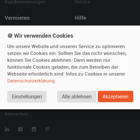
Kundenmeinungen
Service
Vermieten
Hilfe
Oldtimer anmelden
Häufige Fragen (FAQ)
🍪 Wir verwenden Cookies
Fotos senden
So funktioniert's
Fragen für Vermieter
Kontakt
Um unsere Website und unseren Service zu optimieren
setzen wir Cookies ein. Sollten Sie das nicht wünschen,
Inserat verwalten
können Sie Cookies ablehnen. Dann werden nur
funktionale Cookies geladen, die zum Betreiben der
SPECIAL
Webseite erforderlich sind. Infos zu Cookies in unserer
Berühmte Filmautos –
Datenschutzerklärung
.
unsere Top 10 ...
Einstellungen
Alle ablehnen
Akzeptieren
© 2026 film-autos.com
Blog
AGB
Impressum
Datenschutz