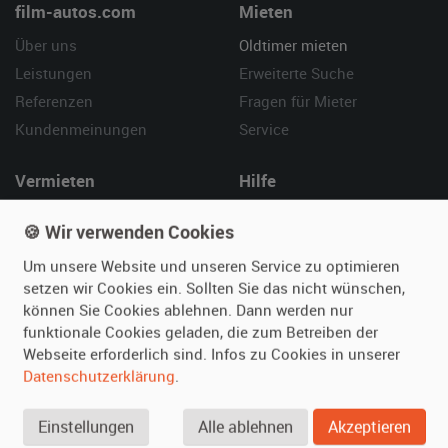
film-autos.com
Mieten
Über uns
Oldtimer mieten
Leistungen
Erweiterte Suche
Referenzen
Fragen für Mieter
Kundenmeinungen
Service
Vermieten
Hilfe
Oldtimer anmelden
Häufige Fragen (FAQ)
🍪 Wir verwenden Cookies
Fotos senden
So funktioniert's
Um unsere Website und unseren Service zu optimieren
Fragen für Vermieter
Kontakt
setzen wir Cookies ein. Sollten Sie das nicht wünschen,
Inserat verwalten
können Sie Cookies ablehnen. Dann werden nur
funktionale Cookies geladen, die zum Betreiben der
SPECIAL
Webseite erforderlich sind. Infos zu Cookies in unserer
Berühmte Filmautos –
Datenschutzerklärung
.
unsere Top 10 ...
Einstellungen
Alle ablehnen
Akzeptieren