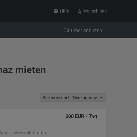
Hilfe
Wunschliste
Oldtimer anbieten
maz mieten
Sortieren nach: Neuzugänge
600
EUR
/ Tag
Jahre,
außen
militärgrün
,