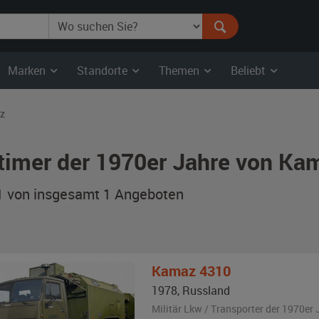
Marken
Standorte
Themen
Beliebt
z
timer der 1970er Jahre von Ka
 1 von insgesamt 1
Angeboten
Kamaz
4310
1978
,
Russland
Militär Lkw / Transporter der 1970er 