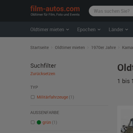
film-
autos.com
Oldtimer mieten
Epochen
Länder
Startseite
Oldtimer mieten
1970er Jahre
Kama
Old
Suchfilter
Zurücksetzen
1 bis
TYP
Militärfahrzeuge
(1)
AUSSENFARBE
grün
(1)