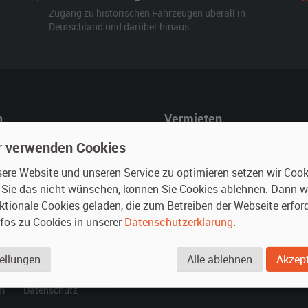
Zugang zu historischen Fahrzeugen überall in
Deutschland und darüber hinaus.
n
Vermieten
r mieten
Oldtimer anmelden
r verwenden Cookies
rte Suche
Fotos senden
re Website und unseren Service zu optimieren setzen wir Cooki
für Mieter
Fragen für Vermieter
n Sie das nicht wünschen, können Sie Cookies ablehnen. Dann 
Inserat verwalten
ktionale Cookies geladen, die zum Betreiben der Webseite erford
nfos zu Cookies in unserer
Datenschutzerklärung
.
.
ellungen
Alle ablehnen
Akzept
m
Datenschutz