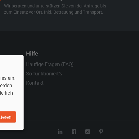
Wir beraten und unterstützen Sie von der Anfrage bis
zum Einsatz vor Ort, inkl. Betreuung und Transport.
Hilfe
Häufige Fragen (FAQ)
So funktioniert's
es ein.
Kontakt
werden
erlich
ieren