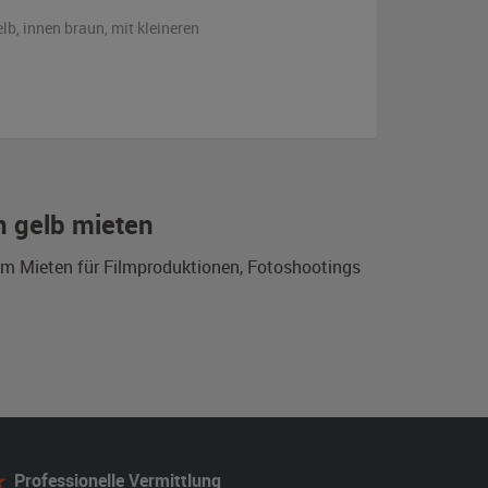
elb
,
innen braun
,
mit kleineren
n gelb mieten
um Mieten für Filmproduktionen, Fotoshootings
Professionelle Vermittlung