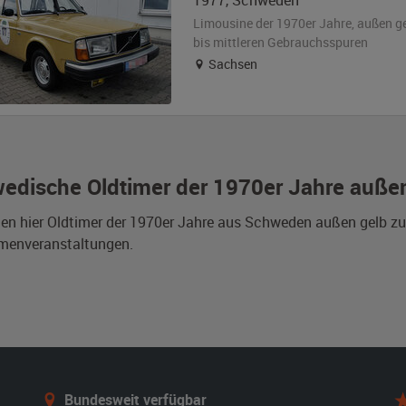
1977
,
Schweden
Limousine der 1970er Jahre,
außen
g
bis mittleren Gebrauchsspuren
Sachsen
edische Oldtimer der 1970er Jahre auße
den hier Oldtimer der 1970er Jahre aus Schweden außen gelb z
rmenveranstaltungen.
Bundesweit verfügbar