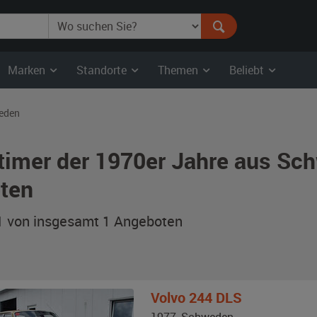
Marken
Standorte
Themen
Beliebt
eden
timer der 1970er Jahre aus Sc
ten
 1 von insgesamt 1
Angeboten
Volvo
244 DLS