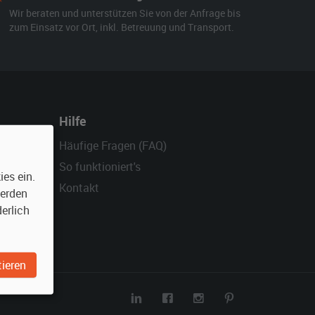
Wir beraten und unterstützen Sie von der Anfrage bis
zum Einsatz vor Ort, inkl. Betreuung und Transport.
Hilfe
Häufige Fragen (FAQ)
So funktioniert's
es ein.
Kontakt
werden
erlich
ieren