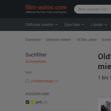
film-
autos.com
Oldtimer mieten
Epochen
Länder
Startseite
Oldtimer mieten
1970er Jahre
Schw
Old
Suchfilter
Zurücksetzen
mie
TYP
1 bis
Zivilfahrzeuge
(1)
AUSSENFARBE
gelb
(1)