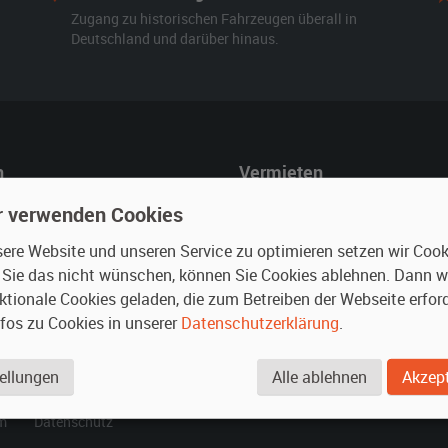
Zugang zu historischen Fahrzeugen überall in
Deutschland und darüber hinaus.
n
Vermieten
r mieten
Oldtimer anmelden
r verwenden Cookies
rte Suche
Fotos senden
re Website und unseren Service zu optimieren setzen wir Cooki
für Mieter
Fragen für Vermieter
n Sie das nicht wünschen, können Sie Cookies ablehnen. Dann 
Inserat verwalten
ktionale Cookies geladen, die zum Betreiben der Webseite erford
nfos zu Cookies in unserer
Datenschutzerklärung
.
.
ellungen
Alle ablehnen
Akzept
m
Datenschutz